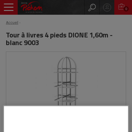
0
Accueil
Tour à livres 4 pieds DIONE 1,60m -
blanc 9003