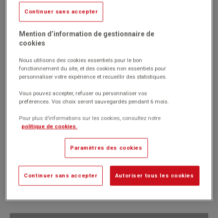
Livré par notre fournisseur
Continuer sans accepter
Réf. 1015286-06
Mention d’information de gestionnaire de
(Produit ni repris, ni échangé)
cookies
Hauteur entre 2 tablettes : 34 cm.
4 roulettes pivotantes dont 2 avec freins, non montées.
Nous utilisons des cookies essentiels pour le bon
Montant en tube acier Ø 32 mm.
fonctionnement du site, et des cookies non essentiels pour
personnaliser votre expérience et recueillir des statistiques.
Tablettes en tôle L/P 45 x 45 cm.
Marque : No brand
Vous pouvez accepter, refuser ou personnaliser vos
préférences. Vos choix seront sauvegardés pendant 6 mois.
Pour plus d’informations sur les cookies, consultez notre
politique de cookies.
Paramètres des cookies
505.00€
HT
Passer commande
(606.00€
)
TTC
Continuer sans accepter
Autoriser tous les cookies