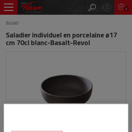
0
Accueil
Saladier individuel en porcelaine ø17
cm 70cl blanc-Basalt-Revol