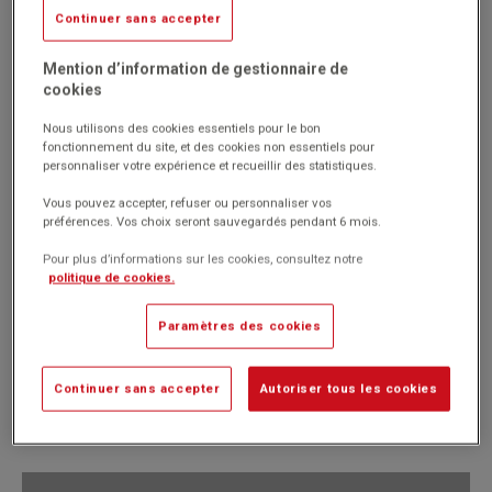
Livré par notre fournisseur
Continuer sans accepter
Réf. 1035172
Mention d’information de gestionnaire de
Code EAN : 3198246424968
cookies
(Produit ni repris, ni échangé)
Nous utilisons des cookies essentiels pour le bon
Saladier en porcelaine noire teintée dans la masse.
fonctionnement du site, et des cookies non essentiels pour
Ne s effrite pas, ne se raye pas.
personnaliser votre expérience et recueillir des statistiques.
Tenue en température : de - 20 C à + 300 C.
Passe au four traditionnel ainsi qu au micro-ondes.
Vous pouvez accepter, refuser ou personnaliser vos
Passe au lave-vaisselle Made in France.
préférences. Vos choix seront sauvegardés pendant 6 mois.
Marque : No brand
Pour plus d’informations sur les cookies, consultez notre
politique de cookies.
17.25€
Paramètres des cookies
HT
Passer commande
(20.70€
)
TTC
Continuer sans accepter
Autoriser tous les cookies