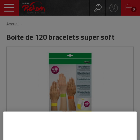
0
Accueil
Boite de 120 bracelets super soft
Epuisé