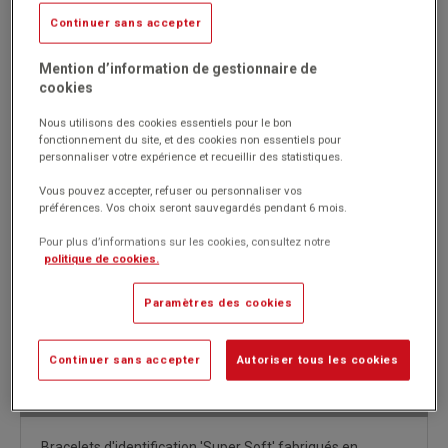
Continuer sans accepter
Réf. 570
Code EAN : 4004360898471
Mention d’information de gestionnaire de
Indéchirables, personnalisables, imprimables : idéal pour les
cookies
sorties de classe, les rencontres sportives...
Confort assuré grâce à la matière très douce sans COV.
Nous utilisons des cookies essentiels pour le bon
Couleur jaune.
fonctionnement du site, et des cookies non essentiels pour
personnaliser votre expérience et recueillir des statistiques.
Marque : Sigel
Vous pouvez accepter, refuser ou personnaliser vos
préférences. Vos choix seront sauvegardés pendant 6 mois.
27.44€
Pour plus d’informations sur les cookies, consultez notre
HT
politique de cookies.
(32.93€
)
TTC
Paramètres des cookies
Continuer sans accepter
Autoriser tous les cookies
Description détaillée
Bracelets d'identification 'Super Soft' fabriqués en