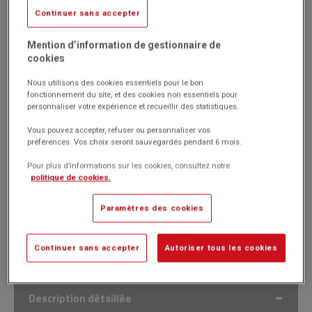
Continuer sans accepter
Réf. 1033714
Code EAN : 4019364883453
(Produit ni repris, ni échangé)
Mention d’information de gestionnaire de
cookies
Plieuse professionnelle hautes performances automatique
Equipée d'un écran tactile pouvant réaliser six types de plis
Nous utilisons des cookies essentiels pour le bon
jusqu'au format A3.
fonctionnement du site, et des cookies non essentiels pour
Reconnaissance automatique du format papier introduit (B6, A5,
personnaliser votre expérience et recueillir des statistiques.
B5, A4, B4, A3) et réglages automatiques des poches de pliage.
Vous pouvez accepter, refuser ou personnaliser vos
Marque : Ideal
préférences. Vos choix seront sauvegardés pendant 6 mois.
Pour plus d’informations sur les cookies, consultez notre
politique de cookies.
7,955.00€
HT
Passer commande
Paramètres des cookies
(9,546.00€
)
TTC
Continuer sans accepter
Autoriser tous les cookies
Description détaillée