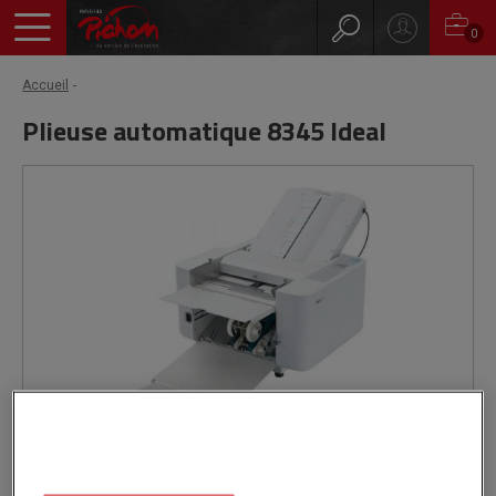
0
Accueil
Plieuse automatique 8345 Ideal
Livré par notre fournisseur