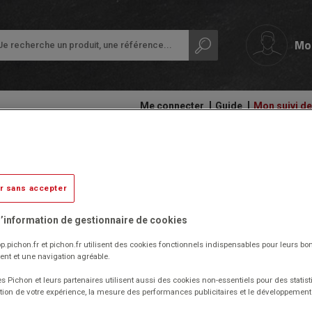
Mo
Me connecter
Guide
Mon suivi 
papeterie
Ardoises,
Colles
Bombe noël 150 ml neige
tableaux
et
Petit
et
adhésifs
équipement
r sans accepter
rouleaux
de
En stock
Compas
la
Audiovisuel,
et
’information de gestionnaire de cookies
classe
informatique
découpe
Réf. 2786
et
Code EAN : 5410764216510
p.pichon.fr et pichon.fr utilisent des cookies fonctionnels indispensables pour leurs bo
Protection
bureautique
nt et une navigation agréable.
Ecriture
des
Spray 150 ml de neige de noël pour enneiger toutes vos
documents
s Pichon et leurs partenaires utilisent aussi des cookies non-essentiels pour des statist
décorations de Noël.
Cahiers
Ergonomie
tion de votre expérience, la mesure des performances publicitaires et le développeme
Idéal pour décorer votre sapin et vos bricolages de Noël.
-
Ramettes
Cette neige à vaporiser peut aussi s'employer avec des