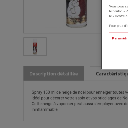
Vous pouvez 
le bouton « 
le « Centre d
Pour plus d’
Paramètr
Description détaillée
Caractéristiq
Spray 150 ml de neige de noël pour enneiger toutes v
Idéal pour décorer votre sapin et vos bricolages de Noë
Cette neige à vaporiser peut aussi s'employer avec des
Ininflammable.