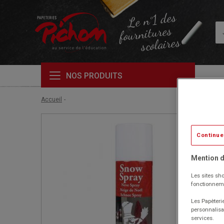
Le n°1 des
fournitures
scolaires
NOS PRODUITS
Accueil
Continue
Mention d
Les sites sho
fonctionneme
Les Papèterie
personnalisa
services.