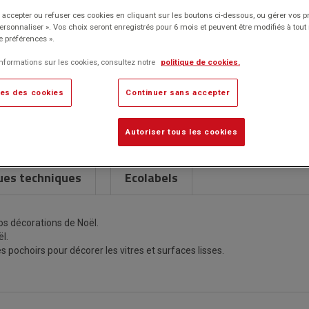
Classement,
Environnement
papier
pochoirs pour décorer les vitres et surfaces lisses.
archivage
de
accepter ou refuser ces cookies en cliquant sur les boutons ci-dessous, ou gérer vos p
Ininflammable.
et
travail
Personnaliser ». Vos choix seront enregistrés pour 6 mois et peuvent être modifiés à to
Traçage
rangement
e préférences ».
Marque : No brand
Fournitures
informations sur les cookies, consultez notre
politique de cookies.
de
Description détaillée
es des cookies
Continuer sans accepter
Caractéristiques techniques
Autoriser tous les cookies
ues techniques
Ecolabels
os décorations de Noël.
l.
 pochoirs pour décorer les vitres et surfaces lisses.