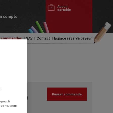
Aucun
cartable
n compte
de commandes
SAV
Contact
Espace réservé payeur
3.45€
n
HT
Passer commande
(4.14€
)
TTC
iques, la
nt de nouveaux