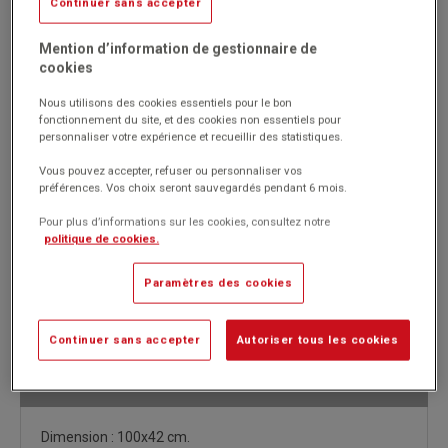
Continuer sans accepter
Réf. 11392
Code EAN : 3134725021679
Mention d’information de gestionnaire de
cookies
Dimension : 100x42 cm.
Nous utilisons des cookies essentiels pour le bon
Marque : CLEOPATRE
fonctionnement du site, et des cookies non essentiels pour
personnaliser votre expérience et recueillir des statistiques.
Vous pouvez accepter, refuser ou personnaliser vos
préférences. Vos choix seront sauvegardés pendant 6 mois.
Pour plus d’informations sur les cookies, consultez notre
21.20€
HT
politique de cookies.
Passer commande
(25.44€
)
TTC
Paramètres des cookies
Continuer sans accepter
Autoriser tous les cookies
Description détaillée
Dimension : 100x42 cm.