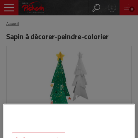
0
Accueil
Sapin à décorer-peindre-colorier
En stock