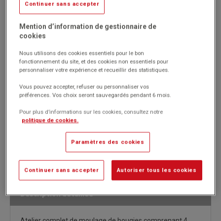
Continuer sans accepter
Réf. 2752
Code EAN : 4003487251404
Mention d’information de gestionnaire de
cookies
Atelier complet de moulage de bougies comprenant 4 moules, 1
creuset (utilisable pour bougies, savon, plâtre), 2 sacs de 200 g
Nous utilisons des cookies essentiels pour le bon
de copeaux de bougie pour obtenir des effets surprenants, 500 g
fonctionnement du site, et des cookies non essentiels pour
de cire bougie transparente, 1 m de mèche et accessoires.
personnaliser votre expérience et recueillir des statistiques.
Marque : No brand
Vous pouvez accepter, refuser ou personnaliser vos
préférences. Vos choix seront sauvegardés pendant 6 mois.
Pour plus d’informations sur les cookies, consultez notre
47.01€
politique de cookies.
HT
Passer commande
(56.41€
)
TTC
Paramètres des cookies
Continuer sans accepter
Autoriser tous les cookies
Description détaillée
Atelier complet de moulage de bougies comprenant 4