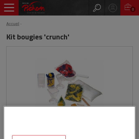
0
Accueil
Kit bougies 'crunch'
Stock Limité