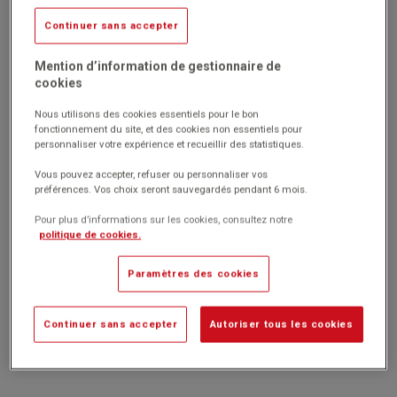
En stock
Continuer sans accepter
Réf. 14252
Code EAN : 3532431370096
Mention d’information de gestionnaire de
cookies
Sachet de 1,2 kg de cire végétale soja pour création bougie.
Blanche, elle se colore facilement pour offrir une très belle
Nous utilisons des cookies essentiels pour le bon
gamme de couleurs aux teintes pastel.
fonctionnement du site, et des cookies non essentiels pour
Elle ne se rétracte pas en refroidissant et ne dégage pas
personnaliser votre expérience et recueillir des statistiques.
d'odeurs lors de sa combustion.
Idéale pour réaliser des bougies coulées.
Vous pouvez accepter, refuser ou personnaliser vos
Point de fusion compris entre 51°C et 53°C.
préférences. Vos choix seront sauvegardés pendant 6 mois.
Marque : Graine creative
Pour plus d’informations sur les cookies, consultez notre
politique de cookies.
Paramètres des cookies
20.80€
HT
Passer commande
(24.96€
)
TTC
Continuer sans accepter
Autoriser tous les cookies