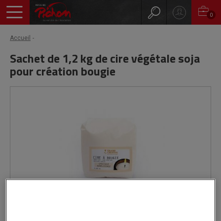
0
Accueil
Sachet de 1,2 kg de cire végétale soja
pour création bougie