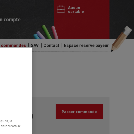
Aucun
cartable
n compte
de commandes
SAV
Contact
Espace réservé payeur
 fluo
4.34€
n
HT
Passer commande
(5.21€
)
TTC
iques, la
nt de nouveaux