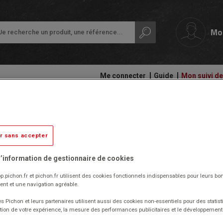
Mo
Me connecter
Guide
Mon suivi 
papeterie
Ardoises,
Colles
Crayon 30 ml pour bougie jaune
tableaux
et
Petit
et
adhésifs
équipement
r sans accepter
rouleaux
de
En stock
Compas
la
Audiovisuel,
et
’information de gestionnaire de cookies
classe
informatique
découpe
Réf. 14922-01
et
Code EAN : 3471051333312
p.pichon.fr et pichon.fr utilisent des cookies fonctionnels indispensables pour leurs bo
Protection
bureautique
nt et une navigation agréable.
Ecriture
des
Pour donner du pep's à vos bougies , utilisez les crayons à
documents
bougie fluo 30 ml.
s Pichon et leurs partenaires utilisent aussi des cookies non-essentiels pour des statist
Cahiers
Ergonomie
Format stylo pour une application facile.
tion de votre expérience, la mesure des performances publicitaires et le développeme
-
Ramettes
Idéal pour décorer les bougies du commerce ou les bougies