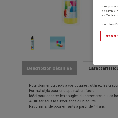
Vous pouvez 
le bouton « 
le « Centre d
Pour plus d’
Paramètr
Description détaillée
Caractéristiq
Pour donner du pep's à vos bougies , utilisez les crayo
Format stylo pour une application facile.
Idéal pour décorer les bougies du commerce ou les bou
A utiliser sous la surveillance d'un adulte.
Recommandé pour enfants à partir de 14 ans.