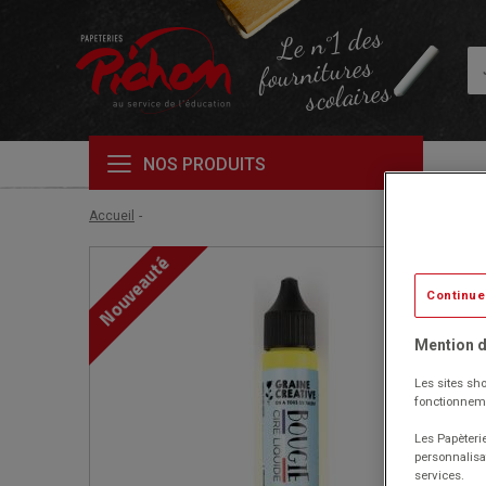
Le n°1 des
fournitures
scolaires
NOS PRODUITS
Accueil
Nouveauté
Continue
Mention d
Les sites sho
fonctionneme
Les Papèterie
personnalisa
services.