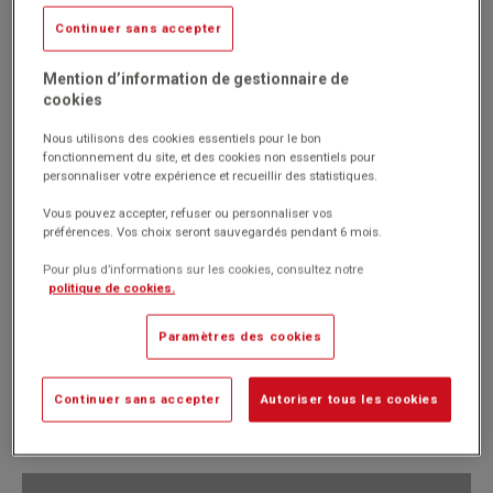
Continuer sans accepter
Réf. 1013756-02
(Produit ni repris, ni échangé)
Mention d’information de gestionnaire de
Fond couvert caoutchouc antidérapant
cookies
Bac en tôle 10/10ème revêtue époxy.
4 pieds en tube acier Ø 32 mm revêtu époxy, avec embouts
Nous utilisons des cookies essentiels pour le bon
insonores.
fonctionnement du site, et des cookies non essentiels pour
L/l/H cases : 29,5 x 27 x 18 cm.
personnaliser votre expérience et recueillir des statistiques.
Marque : No brand
Vous pouvez accepter, refuser ou personnaliser vos
préférences. Vos choix seront sauvegardés pendant 6 mois.
Pour plus d’informations sur les cookies, consultez notre
politique de cookies.
519.00€
Paramètres des cookies
HT
Passer commande
(622.80€
)
TTC
Continuer sans accepter
Autoriser tous les cookies