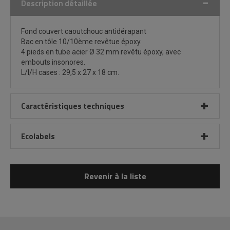
Description détaillée
Fond couvert caoutchouc antidérapant
Bac en tôle 10/10ème revêtue époxy.
4 pieds en tube acier Ø 32 mm revêtu époxy, avec
embouts insonores.
L/l/H cases : 29,5 x 27 x 18 cm.
Caractéristiques techniques
Ecolabels
Revenir à la liste