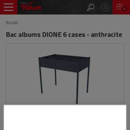
0
Accueil
Bac albums DIONE 6 cases - anthracite
Livré par notre fournisseur