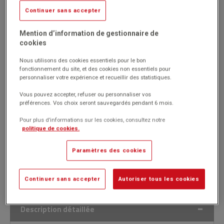
Continuer sans accepter
Réf. 1013754
(Produit ni repris, ni échangé)
Mention d’information de gestionnaire de
Contient environ 220 DVD ou 340 CD.
cookies
Chaque case permet 2 rangées de CD ou de DVD.
Livré prêt à monter avec notice.
Nous utilisons des cookies essentiels pour le bon
fonctionnement du site, et des cookies non essentiels pour
Marque : MBA
personnaliser votre expérience et recueillir des statistiques.
Vous pouvez accepter, refuser ou personnaliser vos
préférences. Vos choix seront sauvegardés pendant 6 mois.
Pour plus d’informations sur les cookies, consultez notre
politique de cookies.
349.00€
HT
Passer commande
(418.80€
)
Paramètres des cookies
TTC
Continuer sans accepter
Autoriser tous les cookies
Description détaillée