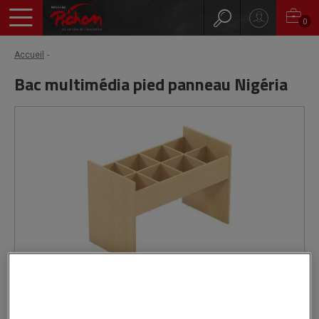
0
Accueil
Bac multimédia pied panneau Nigéria
Livré par notre fournisseur