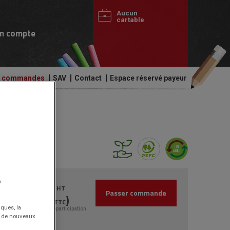
Aucun
cartable
n compte
de commandes
SAV
Contact
Espace réservé payeur
u
188.24€
n
HT
Passer commande
(225.89€
)
TTC
iques, la
Dont 2.24€ d'éco-participation
nt de nouveaux