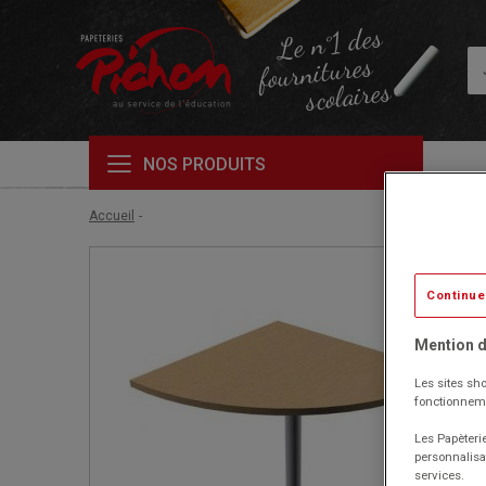
Le n°1 des
fournitures
scolaires
NOS PRODUITS
Accueil
Continue
Mention d
Les sites sho
fonctionneme
Les Papèterie
personnalisa
services.