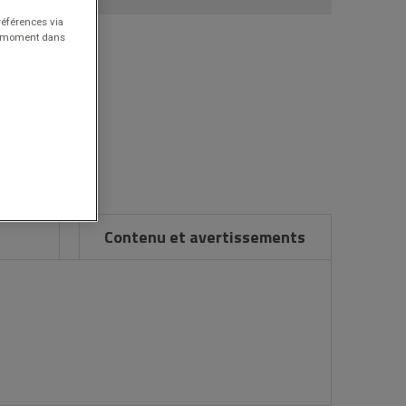
références via
ut moment dans
Contenu et avertissements