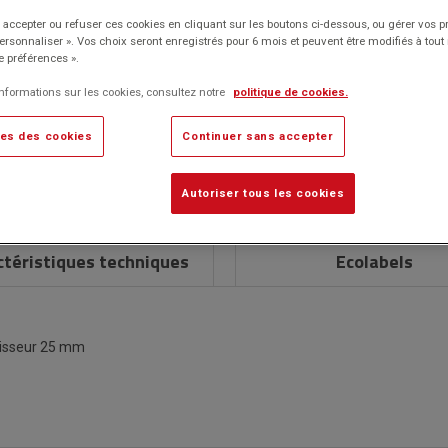
Classement,
Environnement
papier
Revêtement mélaminé décor bois, et chants plaqués.
archivage
de
accepter ou refuser ces cookies en cliquant sur les boutons ci-dessous, ou gérer vos p
Pied de renfort métal Ø avec vérin de réglage.
et
travail
Personnaliser ». Vos choix seront enregistrés pour 6 mois et peuvent être modifiés à to
Traçage
L/l : 80 x 80 cm.
rangement
e préférences ».
Fournitures
Marque : Manutan Expert
informations sur les cookies, consultez notre
politique de cookies.
de
Description détaillée
es des cookies
Continuer sans accepter
Caractéristiques techniques
Autoriser tous les cookies
ctéristiques techniques
Ecolabels
aisseur 25 mm