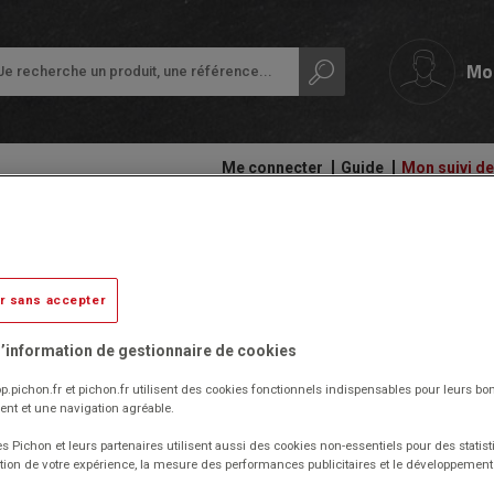
Mo
Me connecter
Guide
Mon suivi 
papeterie
Ardoises,
Colles
Extension angle à 90° Hêtre/al
tableaux
et
Petit
et
adhésifs
équipement
r sans accepter
rouleaux
de
Livré par notre fournisseur
Compas
la
Audiovisuel,
et
’information de gestionnaire de cookies
classe
informatique
découpe
Réf. 1025406-05
et
Code EAN : 3665867095605
p.pichon.fr et pichon.fr utilisent des cookies fonctionnels indispensables pour leurs bo
Protection
bureautique
nt et une navigation agréable.
(Produit ni repris, ni échangé)
Ecriture
des
documents
s Pichon et leurs partenaires utilisent aussi des cookies non-essentiels pour des statist
Extension d'angle à 90° Quatuor pour relier 2 bureaux
Cahiers
Ergonomie
tion de votre expérience, la mesure des performances publicitaires et le développeme
Plateau hauteur 72 cm, en panneau de particules épaisseur 25
-
Ramettes
mm