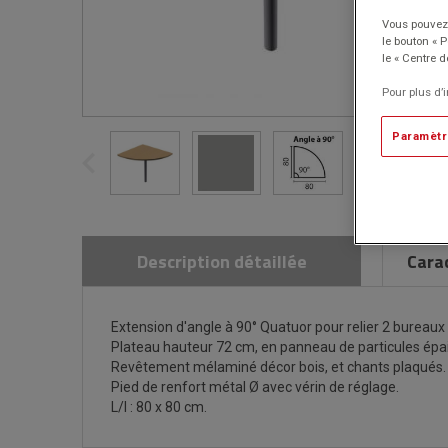
Vous pouvez 
le bouton « 
le « Centre d
Pour plus d’
Paramètr
Description détaillée
Cara
Extension d'angle à 90° Quatuor pour relier 2 bureaux
Plateau hauteur 72 cm, en panneau de particules ép
Revêtement mélaminé décor bois, et chants plaqués.
Pied de renfort métal Ø avec vérin de réglage.
L/l : 80 x 80 cm.