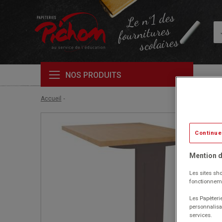
Le n°1 des
fournitures
scolaires
NOS PRODUITS
Accueil
Continue
Mention d
Les sites sho
fonctionneme
Les Papèterie
personnalisa
services.