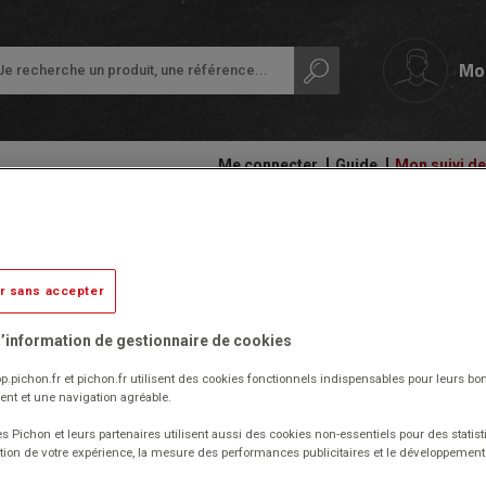
Mo
Me connecter
Guide
Mon suivi 
papeterie
Ardoises,
Colles
Retour suspendu gauche 80x60 
tableaux
et
Petit
et
adhésifs
anthracite/hêtre
équipement
r sans accepter
rouleaux
de
Compas
la
’information de gestionnaire de cookies
Audiovisuel,
et
classe
Epuisé
informatique
découpe
p.pichon.fr et pichon.fr utilisent des cookies fonctionnels indispensables pour leurs bo
et
Protection
Réf. 1045509
nt et une navigation agréable.
bureautique
Ecriture
des
Code EAN : 0756014269086
documents
s Pichon et leurs partenaires utilisent aussi des cookies non-essentiels pour des statist
(Produit ni repris, ni échangé)
Cahiers
Ergonomie
tion de votre expérience, la mesure des performances publicitaires et le développeme
-
Retour suspendu gauche avec pied I permettant d'agrandir sa
Ramettes