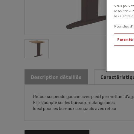
Vous pouvez 
le bouton « 
le « Centre d
Pour plus d’
Paramètr
Description détaillée
Caractéristiq
Retour suspendu gauche avec pied I permettant d'agra
Elle s'adapte sur les bureaux rectangulaires.
Idéal pour les bureaux compacts avec retour.