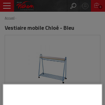
0
Accueil
Vestiaire mobile Chloé - Bleu
Livré par notre fournisseur