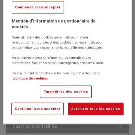
Continuer sans accepter
Réf. 1014171-04
(Produit ni repris, ni échangé)
Mention d’information de gestionnaire de
4 roulettes pivotantes dont 2 avec frein.
cookies
1 reposechaussures.
Assemblage soudé et vissé.
Nous utilisons des cookies essentiels pour le bon
fonctionnement du site, et des cookies non essentiels pour
Marque : Mobidecor
personnaliser votre expérience et recueillir des statistiques.
Vous pouvez accepter, refuser ou personnaliser vos
préférences. Vos choix seront sauvegardés pendant 6 mois.
Pour plus d’informations sur les cookies, consultez notre
politique de cookies.
355.00€
HT
Passer commande
(426.00€
)
TTC
Paramètres des cookies
Continuer sans accepter
Autoriser tous les cookies
Description détaillée