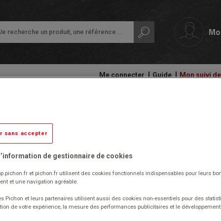
Mo
Me connecter
Guide
Mon suivi 
papeterie
Ardoises,
Colles
Lisse d'accueil à casiers Lili, co
tableaux
et
Petit
et
adhésifs
équipement
r sans accepter
rouleaux
de
Livré par notre fournisseur
Compas
la
Audiovisuel,
et
’information de gestionnaire de cookies
classe
informatique
découpe
Réf. 1014167-01
et
p.pichon.fr et pichon.fr utilisent des cookies fonctionnels indispensables pour leurs bo
(Produit ni repris, ni échangé)
Protection
bureautique
nt et une navigation agréable.
Ecriture
des
Patères triples en PVC.
documents
s Pichon et leurs partenaires utilisent aussi des cookies non-essentiels pour des statist
Livré démonté.
Cahiers
Ergonomie
tion de votre expérience, la mesure des performances publicitaires et le développeme
Les meubles de la gamme Lili contribuent au retour à des
-
Ramettes
produits naturels avec un bois robuste, lumineux et au toucher