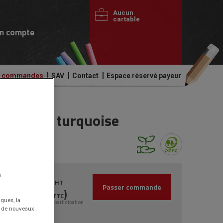
Aucun
cartable
n compte
de commandes
SAV
Contact
Espace réservé payeur
loris bleu turquoise
300.90€
n
HT
Passer commande
(361.08€
)
TTC
iques, la
Dont 1.90€ d'éco-participation
nt de nouveaux