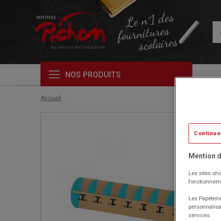
Le n°1 des
fournitures
scolaires
NOS PRODUITS
Accueil
Continue
Mention d
Les sites sho
fonctionneme
Les Papèterie
personnalisa
services.