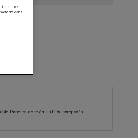
références via
ut moment dans
gréable. Panneaux non émissifs de composés