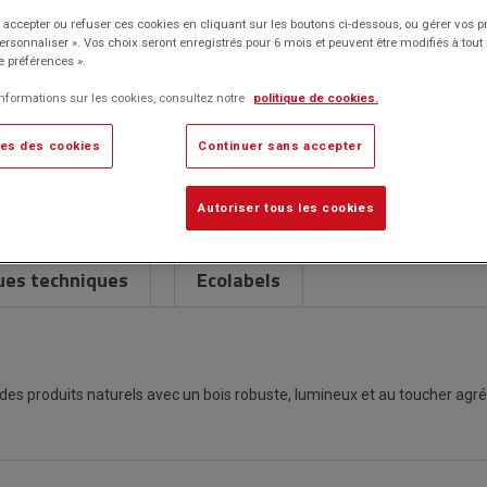
Classement,
Environnement
papier
agréable. Panneaux non émissifs de composés organiques
archivage
de
accepter ou refuser ces cookies en cliquant sur les boutons ci-dessous, ou gérer vos p
volatiles (C.O.V.).
et
travail
Personnaliser ». Vos choix seront enregistrés pour 6 mois et peuvent être modifiés à to
Traçage
rangement
e préférences ».
Marque : No brand
Fournitures
informations sur les cookies, consultez notre
politique de cookies.
de
Description détaillée
es des cookies
Continuer sans accepter
Caractéristiques techniques
Autoriser tous les cookies
ues techniques
Ecolabels
 des produits naturels avec un bois robuste, lumineux et au toucher a