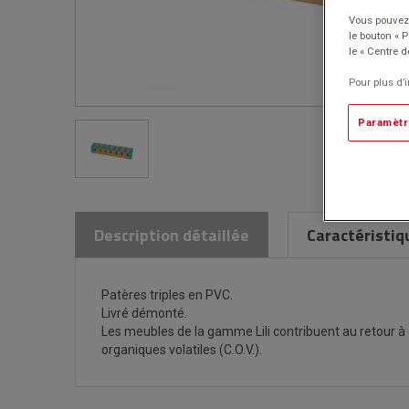
Vous pouvez 
le bouton « 
le « Centre d
Pour plus d’
Paramètr
Description détaillée
Caractéristiq
Patères triples en PVC.
Livré démonté.
Les meubles de la gamme Lili contribuent au retour à
organiques volatiles (C.O.V.).