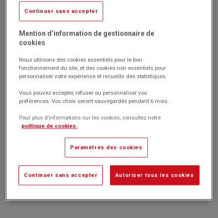
Livré par notre fournisseur
Continuer sans accepter
Réf. 1022208
Mention d’information de gestionnaire de
Code EAN : 3665867049196
cookies
(Produit ni repris, ni échangé)
Coiffe inclinée pour vestiaire 1 à 4 colonnes.
Nous utilisons des cookies essentiels pour le bon
fonctionnement du site, et des cookies non essentiels pour
Évite l'encombrement et la chute d'objets.
personnaliser votre expérience et recueillir des statistiques.
Positionnement au-dessus du vestiaire.
Coiffe monobloc résistante en acier.
Vous pouvez accepter, refuser ou personnaliser vos
préférences. Vos choix seront sauvegardés pendant 6 mois.
Marque : Manutan Expert
Pour plus d’informations sur les cookies, consultez notre
politique de cookies.
Paramètres des cookies
72.90€
HT
Passer commande
(87.48€
)
Continuer sans accepter
Autoriser tous les cookies
TTC
Dont 0.75€ d'éco-participation