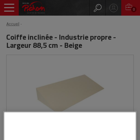
0
Accueil
Coiffe inclinée - Industrie propre -
Largeur 88,5 cm - Beige