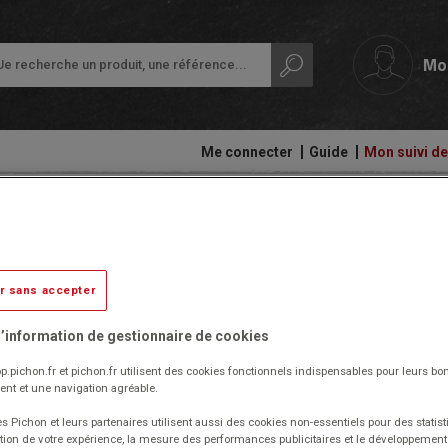
Mo
Me connecter
Guide
Mon suivi 
papeterie
Ardoises,
Colles
Structure évolutive 2 tours alu 
tableaux
et
Petit
et
adhésifs
scellement
équipement
rouleaux
de
r sans accepter
Compas
la
Audiovisuel,
et
classe
Livré par notre fournisseur
informatique
découpe
’information de gestionnaire de cookies
et
Protection
Réf. 1033584
bureautique
Ecriture
p.pichon.fr et pichon.fr utilisent des cookies fonctionnels indispensables pour leurs bo
des
Code EAN : 3665867212132
nt et une navigation agréable.
documents
(Produit ni repris, ni échangé)
Cahiers
Ergonomie
s Pichon et leurs partenaires utilisent aussi des cookies non-essentiels pour des statist
-
Composé d'une tourelle avec toiture, une échelle oblique, un
Ramettes
tion de votre expérience, la mesure des performances publicitaires et le développeme