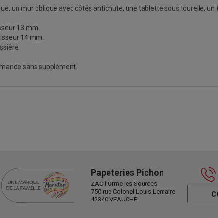
que, un mur oblique avec côtés antichute, une tablette sous tourelle, un
isseur 13 mm.
aisseur 14 mm.
ssière.
 demande sans supplément.
Papeteries Pichon
ZAC l'Orme les Sources
750 rue Colonel Louis Lemaire
C
42340 VEAUCHE