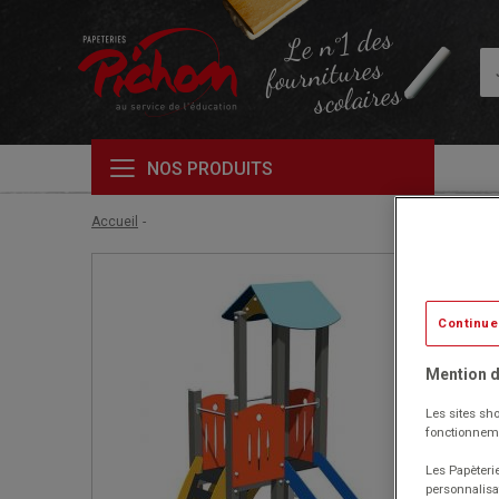
Le n°1 des
fournitures
scolaires
NOS PRODUITS
Accueil
Continue
Mention d
Les sites sho
fonctionneme
Les Papèterie
personnalisa