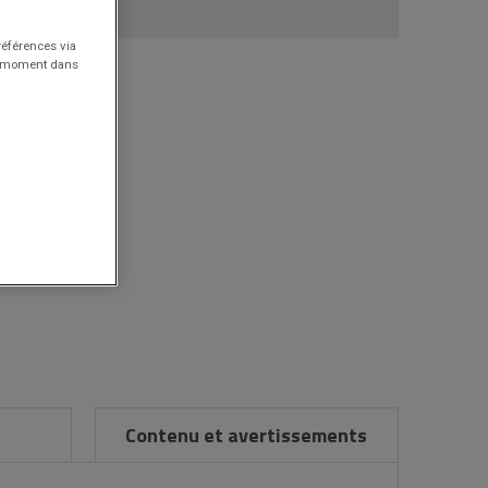
références via
ut moment dans
Contenu et avertissements