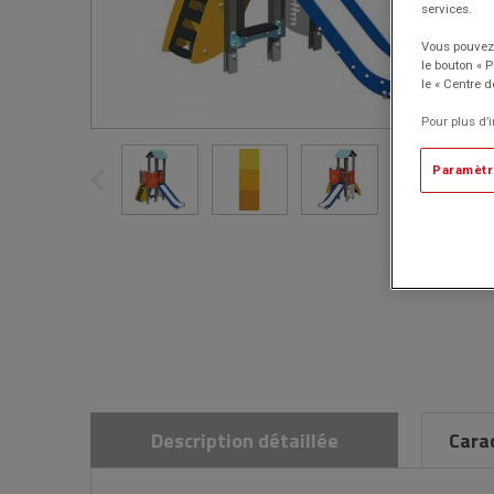
services.
Vous pouvez 
le bouton « 
le « Centre d
Pour plus d’
Paramètr
Description détaillée
Cara