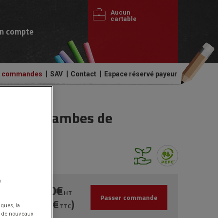
Aucun
cartable
n compte
de commandes
SAV
Contact
Espace réservé payeur
/ inox - jambes de
n
5,159.00€
HT
Passer commande
(6,190.80€
)
TTC
iques, la
nt de nouveaux