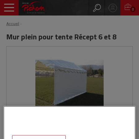
0
Accueil
Mur plein pour tente Récept 6 et 8
Livré par notre fournisseur