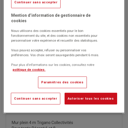
Continuer sans accepter
Réf. 1012227
(Produit ni repris, ni échangé)
Mention d’information de gestionnaire de
cookies
Mur plein 4 m Trigano Collectivités
Pour tente Récept 6 et 8
Nous utilisons des cookies essentiels pour le bon
Tissu enduit blanc, largeur 4 m.
fonctionnement du site, et des cookies non essentiels pour
personnaliser votre expérience et recueillir des statistiques.
Marque : Trigano Collectivités
Vous pouvez accepter, refuser ou personnaliser vos
préférences. Vos choix seront sauvegardés pendant 6 mois.
295.00€
Pour plus d’informations sur les cookies, consultez notre
HT
Passer commande
politique de cookies.
(354.00€
)
TTC
Paramètres des cookies
Continuer sans accepter
Autoriser tous les cookies
Description détaillée
Mur plein 4 m Trigano Collectivités