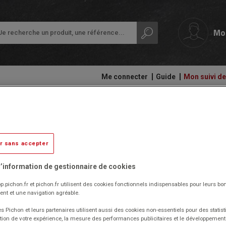
Mo
Me connecter
Guide
Mon suivi 
papeterie
Ardoises,
Colles
Shaker électrique n 54 18,2x18
tableaux
et
Petit
et
adhésifs
équipement
rouleaux
r sans accepter
de
Livré par notre fournisseur
Compas
la
Audiovisuel,
et
classe
’information de gestionnaire de cookies
informatique
découpe
Réf. 1035065
et
Code EAN : 3700200054502
Protection
p.pichon.fr et pichon.fr utilisent des cookies fonctionnels indispensables pour leurs bo
bureautique
(Produit ni repris, ni échangé)
Ecriture
des
nt et une navigation agréable.
documents
Fabriqué en France.
Cahiers
Ergonomie
s Pichon et leurs partenaires utilisent aussi des cookies non-essentiels pour des statist
Idéal pour les milk-shakes, cappuccino, smoothies, boissons à
-
tion de votre expérience, la mesure des performances publicitaires et le développeme
Ramettes
base de crème glacée ou glace pilée.