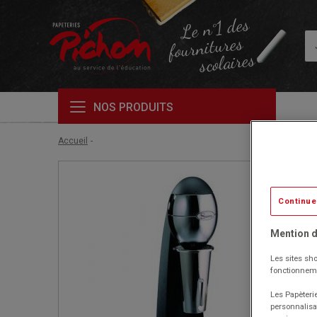
Le n°1 des
fournitures
scolaires
NOS PRODUITS
Accueil
Continue
Mention d
Les sites sho
fonctionneme
Les Papèterie
personnalisa