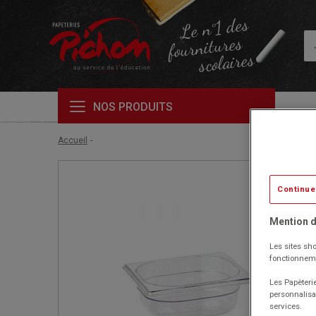
Le n°1 des
fournitures
scolaires
NOS PRODUITS
Accueil
Continue
Mention d
Les sites sho
fonctionneme
Les Papèterie
personnalisa
services.