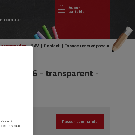
Aucun
cartable
n compte
de commandes
SAV
Contact
Espace réservé payeur
r GN 1/6 - transparent -
n
5.19€
HT
Passer commande
iques, la
(6.23€
)
nt de nouveaux
TTC