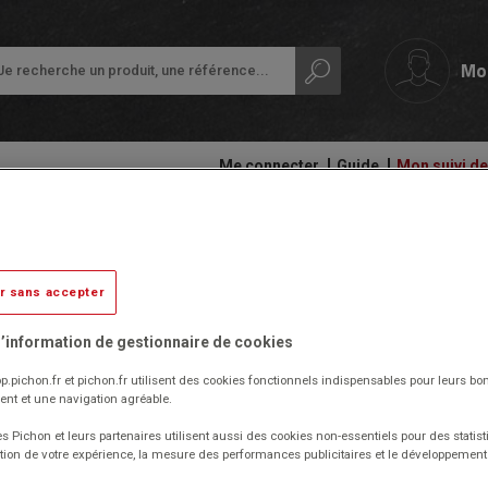
Mo
Me connecter
Guide
Mon suivi 
papeterie
Ardoises,
Colles
Bac gastronormes en copolyeste
tableaux
et
Petit
et
adhésifs
17,6 x 16,2 x 10 cm
équipement
r sans accepter
rouleaux
de
Compas
la
’information de gestionnaire de cookies
Audiovisuel,
et
classe
Livré par notre fournisseur
informatique
découpe
p.pichon.fr et pichon.fr utilisent des cookies fonctionnels indispensables pour leurs bo
et
Protection
Réf. 1018228
nt et une navigation agréable.
bureautique
Ecriture
des
(Produit ni repris, ni échangé)
documents
s Pichon et leurs partenaires utilisent aussi des cookies non-essentiels pour des statist
Cahiers
Ergonomie
Compatibles avec tous les équipements et appareils
tion de votre expérience, la mesure des performances publicitaires et le développeme
-
gastronormes d'autres marques.
Ramettes