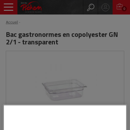
0
Accueil
Bac gastronormes en copolyester GN
2/1 - transparent