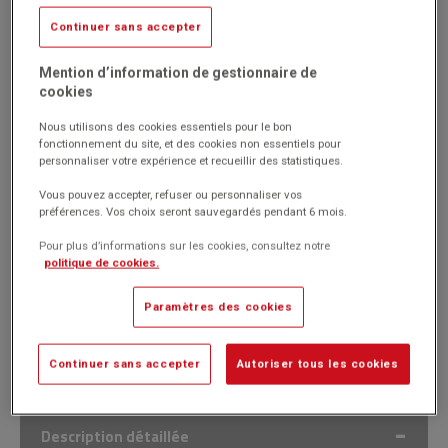
Livré par notre fournisseur
Continuer sans accepter
Réf. 1018210
(Produit ni repris, ni échangé)
Mention d’information de gestionnaire de
cookies
Compatibles avec tous les équipements et appareils
gastronormes d'autres marques.
Nous utilisons des cookies essentiels pour le bon
Utilisation pour stockage en chambre froide, préparation, et le
fonctionnement du site, et des cookies non essentiels pour
maintien en température (liaison froide, liaison chaude).
personnaliser votre expérience et recueillir des statistiques.
Température d'utilisation : 40° à 90
Vous pouvez accepter, refuser ou personnaliser vos
Marque : Tournus Equipement
préférences. Vos choix seront sauvegardés pendant 6 mois.
Pour plus d’informations sur les cookies, consultez notre
politique de cookies.
75.90€
HT
Passer commande
Paramètres des cookies
(91.08€
)
TTC
Continuer sans accepter
Autoriser tous les cookies
Description détaillée