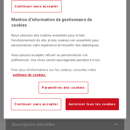
Continuer sans accepter
Réf. 1020884
Code EAN : 4001895502408
(Produit ni repris, ni échangé)
Mention d’information de gestionnaire de
cookies
Dual Lock(TM) : Système auto-adhésifs ouvrables, refermables,
s'aggrippant sur eux-mêmes.
Nous utilisons des cookies essentiels pour le bon
Très bonne résistance mécanique.
fonctionnement du site, et des cookies non essentiels pour
Permet un assemblage invisible.
personnaliser votre expérience et recueillir des statistiques.
Ruban simple et rapide à assembler et à démonter.
Vous pouvez accepter, refuser ou personnaliser vos
Marque : 3M
préférences. Vos choix seront sauvegardés pendant 6 mois.
Pour plus d’informations sur les cookies, consultez notre
politique de cookies.
239.00€
HT
Passer commande
(286.80€
)
Paramètres des cookies
TTC
Continuer sans accepter
Autoriser tous les cookies
Description détaillée