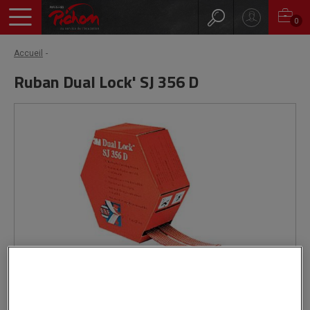
0
Accueil
Ruban Dual Lock' SJ 356 D
Livré par notre fournisseur