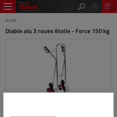
0
Accueil
Diable alu 3 roues étoile - Force 150 kg
Livré par notre fournisseur