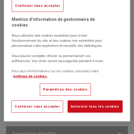
Continuer sans accepter
Réf. 1003587
Code EAN : 3665867032358
(Produit ni repris, ni échangé)
Mention d’information de gestionnaire de
cookies
Diable escalier en aluminum léger et maniable, avec poignées de
sécurité fermés.
Nous utilisons des cookies essentiels pour le bon
Équipé de roues configuration étoile permet de gravir des
fonctionnement du site, et des cookies non essentiels pour
marches jusqu'à une hauteur de 200 mm.
personnaliser votre expérience et recueillir des statistiques.
Bavette fixe de largeur 300 mm avec plaque de protection
contre les chocs au niveau des roues.
Vous pouvez accepter, refuser ou personnaliser vos
préférences. Vos choix seront sauvegardés pendant 6 mois.
Marque : Manutan Expert
Pour plus d’informations sur les cookies, consultez notre
politique de cookies.
295.00€
Paramètres des cookies
HT
Passer commande
(354.00€
)
TTC
Continuer sans accepter
Autoriser tous les cookies
Description détaillée