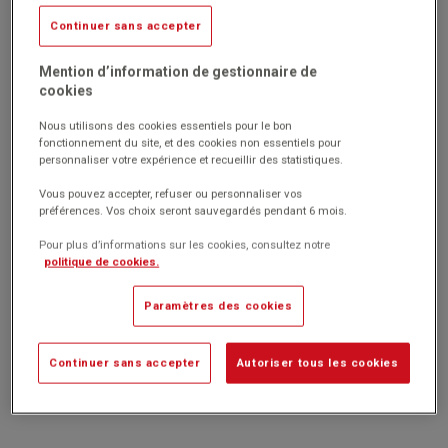
Livré par notre fournisseur
Continuer sans accepter
Réf. 1005591
Code EAN : 4035694007604
Mention d’information de gestionnaire de
(Produit ni repris, ni échangé)
cookies
Diable escalier mécano-soudé en tube d'acier.
Nous utilisons des cookies essentiels pour le bon
Revêtement époxy résistant aux chocs et rayures.
fonctionnement du site, et des cookies non essentiels pour
Equipé de 5 roulettes à bandage en caoutchouc thermoplastique
personnaliser votre expérience et recueillir des statistiques.
non tachantes avec roulement à billes de précision et 2 roues
Vous pouvez accepter, refuser ou personnaliser vos
bandage pneumatique plein sur jante en tôle d'acier avec
préférences. Vos choix seront sauvegardés pendant 6 mois.
roulement à billes et capuchon en plastique.
Pour plus d’informations sur les cookies, consultez notre
Marque : Variofit
politique de cookies.
Paramètres des cookies
419.00€
HT
Passer commande
(502.80€
)
TTC
Continuer sans accepter
Autoriser tous les cookies