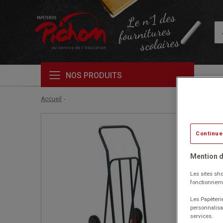
Le n°1 des
fournitures
scolaires
NOS PRODUITS
Accueil
Continue
Mention d
Les sites sho
fonctionneme
Les Papèterie
personnalisa
services.