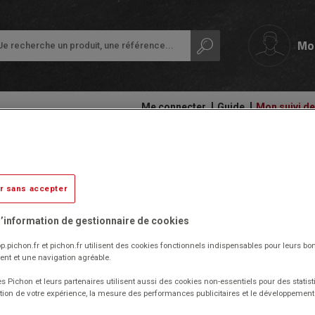
Mo
Me connecter
Guide
Mon suivi 
papeterie
Ardoises,
Colles
Diable acier pour escalier charg
tableaux
et
Petit
et
adhésifs
plastiques - DLV
équipement
r sans accepter
rouleaux
de
Compas
la
’information de gestionnaire de cookies
Audiovisuel,
et
classe
Epuisé
informatique
découpe
p.pichon.fr et pichon.fr utilisent des cookies fonctionnels indispensables pour leurs bo
et
Protection
Réf. 1041017
nt et une navigation agréable.
bureautique
Ecriture
des
Code EAN : 5701747151622
documents
(Produit ni repris, ni échangé)
s Pichon et leurs partenaires utilisent aussi des cookies non-essentiels pour des statist
Cahiers
Ergonomie
tion de votre expérience, la mesure des performances publicitaires et le développeme
-
Diable léger en acier.
Ramettes