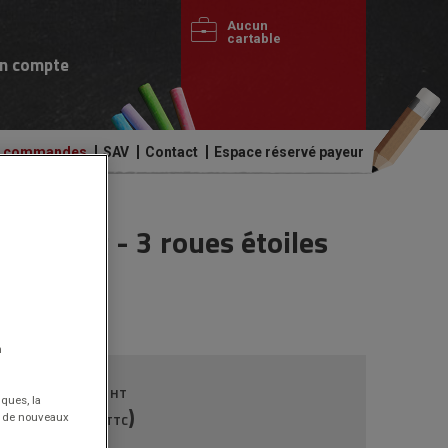
Aucun
cartable
n compte
de commandes
SAV
Contact
Espace réservé payeur
e 120 kg - 3 roues étoiles
n
169.00€
HT
iques, la
(202.80€
)
nt de nouveaux
TTC