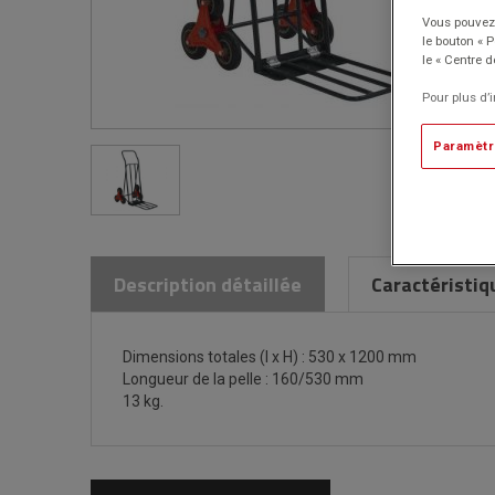
Vous pouvez 
le bouton « 
le « Centre d
Pour plus d’
Paramètr
Description détaillée
Caractéristiq
Dimensions totales (l x H) : 530 x 1200 mm
Longueur de la pelle : 160/530 mm
13 kg.