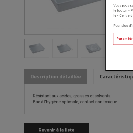
Vous pouvez 
le bouton « 
le « Centre d
Pour plus d’
Paramètr
Description détaillée
Caractéristiq
Résistant aux acides, graisses et solvants.
Bac à l'hygiène optimale, contact non toxique.
Revenir à la liste