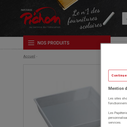
Le n°1 des
fournitures
scolaires
NOS PRODUITS
Accueil
Continue
Mention d
Les sites sho
fonctionneme
Les Papèterie
personnalisa
services.