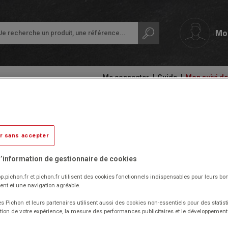
Mo
Me connecter
Guide
Mon suivi 
papeterie
Ardoises,
Colles
Bac multi-usage - Plat - H 7,5 
tableaux
et
Petit
et
adhésifs
r sans accepter
équipement
rouleaux
de
Livré par notre fournisseur
Compas
la
’information de gestionnaire de cookies
Audiovisuel,
et
classe
informatique
découpe
Réf. 1009766
p.pichon.fr et pichon.fr utilisent des cookies fonctionnels indispensables pour leurs bo
et
Code EAN : 8054757154273
Protection
nt et une navigation agréable.
bureautique
(Produit ni repris, ni échangé)
Ecriture
des
documents
s Pichon et leurs partenaires utilisent aussi des cookies non-essentiels pour des statist
Résistant aux acides, graisses et solvants.
Cahiers
Ergonomie
tion de votre expérience, la mesure des performances publicitaires et le développeme
Bac à l'hygiène optimale, contact non toxique.
-
Ramettes