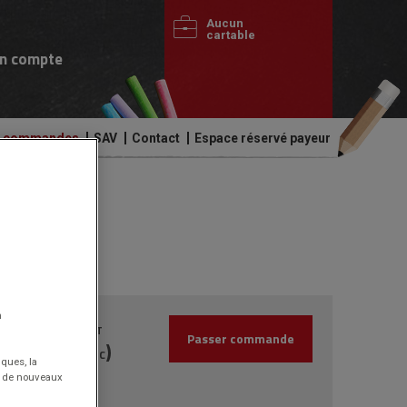
Aucun
cartable
n compte
de commandes
SAV
Contact
Espace réservé payeur
cm Blanc
n
10.55€
HT
Passer commande
(12.66€
)
TTC
iques, la
nt de nouveaux