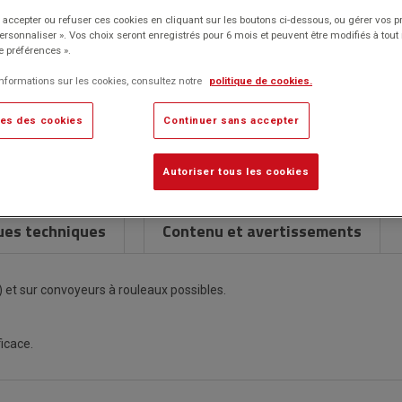
Classement,
Environnement
Bac empilable et gerbable.
papier
archivage
de
Fermeture simple et rapide.
accepter ou refuser ces cookies en cliquant sur les boutons ci-dessous, ou gérer vos p
et
travail
Charnières de scellement pour une fermeture plus efficace.
Personnaliser ». Vos choix seront enregistrés pour 6 mois et peuvent être modifiés à to
Traçage
rangement
e préférences ».
Marque : Curtec
Fournitures
informations sur les cookies, consultez notre
politique de cookies.
de
Description détaillée
es des cookies
Continuer sans accepter
Caractéristiques techniques
Autoriser tous les cookies
ues techniques
Contenu et avertissements
et sur convoyeurs à rouleaux possibles.
icace.