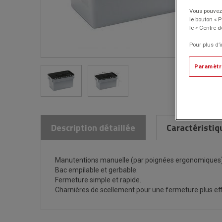
Vous pouvez 
le bouton « 
le « Centre d
Pour plus d’
Paramètr
Description détaillée
Caractéristiq
Manutentions manuelle (par poignées ergonomiques) 
Bac empilable et gerbable.
Fermeture simple et rapide.
Charnières de scellement pour une fermeture plus eff