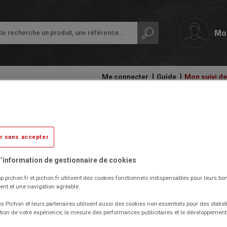
Mo
Me connecter
Guide
Mon suivi 
papeterie
Ardoises,
Colles
Bac std couvercle intégré Gerb
tableaux
et
Petit
et
adhésifs
mm Coloris:Gris
équipement
r sans accepter
rouleaux
de
Compas
la
Audiovisuel,
et
’information de gestionnaire de cookies
classe
Livré par notre fournisseur
informatique
découpe
et
p.pichon.fr et pichon.fr utilisent des cookies fonctionnels indispensables pour leurs bo
Protection
Réf. 1009758
bureautique
nt et une navigation agréable.
Ecriture
des
(Produit ni repris, ni échangé)
documents
s Pichon et leurs partenaires utilisent aussi des cookies non-essentiels pour des statist
Cahiers
Ergonomie
Manutentions manuelle (par poignées ergonomiques) et sur
tion de votre expérience, la mesure des performances publicitaires et le développeme
-
convoyeurs à rouleaux possibles.
Ramettes