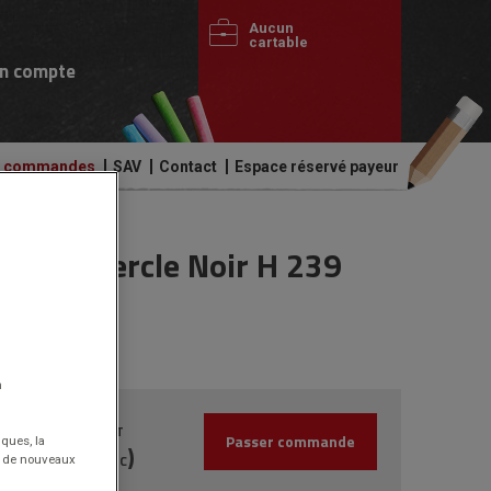
Aucun
cartable
n compte
de commandes
SAV
Contact
Espace réservé payeur
age Couvercle Noir H 239
n
44.90€
HT
Passer commande
iques, la
(53.88€
)
TTC
nt de nouveaux