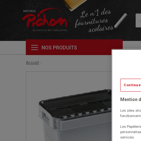
Le n°1 des
fournitures
scolaires
NOS PRODUITS
Accueil
Continue
Mention d
Les sites sho
fonctionneme
Les Papèterie
personnalisa
services.