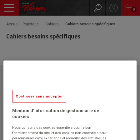
0
Accueil
Papeterie
-
Cahiers
- Cahiers besoins spécifiques
Cahiers besoins spécifiques
Papeteries Pichon
ZAC l'Orme les Sources
750 rue Colonel Louis Lemaire
42340 VEAUCHE
Continuer sans accepter
Mention d’information de gestionnaire de
cookies
Nous utilisons des cookies essentiels pour le bon
fonctionnement du site, et des cookies non essentiels pour
04 77 43 46 20
personnaliser votre expérience et recueillir des statistiques.