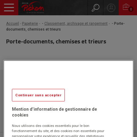
0
Accueil
Papeterie
-
Classement, archivage et rangement
- Porte-
documents, chemises et trieurs
Porte-documents, chemises et trieurs
Papeteries Pichon
ZAC l'Orme les Sources
750 rue Colonel Louis Lemaire
Continuer sans accepter
42340 VEAUCHE
Mention d’information de gestionnaire de
cookies
Nous utilisons des cookies essentiels pour le bon
fonctionnement du site, et des cookies non essentiels pour
personnaliser votre expérience et recueillir des statistiques.