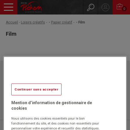
0
Accueil
Loisirs créatifs
-
Papier créatif
- Film
Film
Papeteries Pichon
ZAC l'Orme les Sources
750 rue Colonel Louis Lemaire
42340 VEAUCHE
Continuer sans accepter
Mention d’information de gestionnaire de
cookies
Nous utilisons des cookies essentiels pour le bon
fonctionnement du site, et des cookies non essentiels pour
04 77 43 46 20
personnaliser votre expérience et recueillir des statistiques.