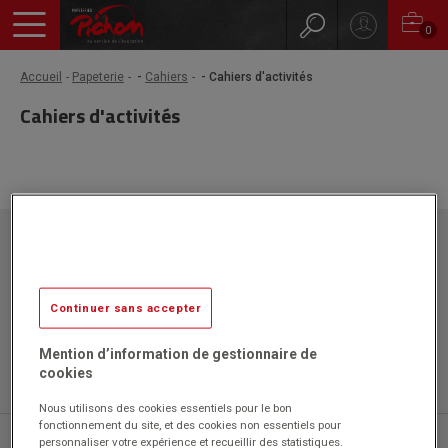
0
Accueil
Papeterie
-
Cahiers
- Cahiers d'activités
Cahiers d'activités
Papeteries Pichon
ZAC l'Orme les Sources
750 rue Colonel Louis Lemaire
42340 VEAUCHE
Continuer sans accepter
Mention d’information de gestionnaire de
cookies
Nous utilisons des cookies essentiels pour le bon
fonctionnement du site, et des cookies non essentiels pour
04 77 43 46 20
personnaliser votre expérience et recueillir des statistiques.