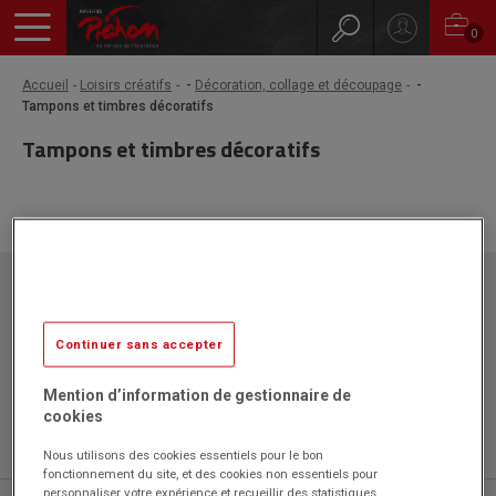
0
Accueil
Loisirs créatifs
-
Décoration, collage et découpage
-
Tampons et timbres décoratifs
Tampons et timbres décoratifs
Papeteries Pichon
ZAC l'Orme les Sources
750 rue Colonel Louis Lemaire
Continuer sans accepter
42340 VEAUCHE
Mention d’information de gestionnaire de
cookies
Nous utilisons des cookies essentiels pour le bon
fonctionnement du site, et des cookies non essentiels pour
personnaliser votre expérience et recueillir des statistiques.