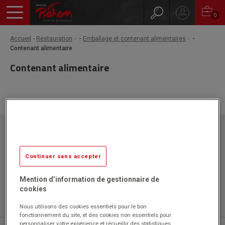
0
Accueil
Restauration
-
Emballage et contenant alimentaires
-
Contenant alimentaire
Contenant alimentaire
Papeteries Pichon
ZAC l'Orme les Sources
750 rue Colonel Louis Lemaire
Continuer sans accepter
42340 VEAUCHE
Mention d’information de gestionnaire de
cookies
Nous utilisons des cookies essentiels pour le bon
fonctionnement du site, et des cookies non essentiels pour
personnaliser votre expérience et recueillir des statistiques.