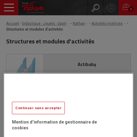
0
Accueil
Didactique - Jouets - Sport
-
Nathan
-
Activités motrices
-
Structures et modules d'activités
Structures et modules d'activités
Actibaby
VOIR LE DÉTAIL
Actigym
Continuer sans accepter
Mention d’information de gestionnaire de
VOIR LE DÉTAIL
cookies