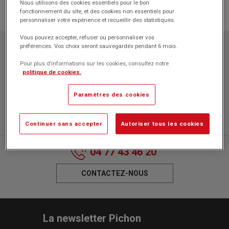
Nous utilisons des cookies essentiels pour le bon
fonctionnement du site, et des cookies non essentiels pour
personnaliser votre expérience et recueillir des statistiques.
Vous pouvez accepter, refuser ou personnaliser vos
préférences. Vos choix seront sauvegardés pendant 6 mois.
Papeteries Pichon
ZAC l'Orme les Sources
Pour plus d’informations sur les cookies, consultez notre
750 rue Colonel Louis Lemaire
politique de cookies.
42340 VEAUCHE
Paramètres des cookies
Continuer sans accepter
Autoriser tous les cookies
04 77 43 46 20
CONTACTEZ-NOUS
La newsletter Pichon