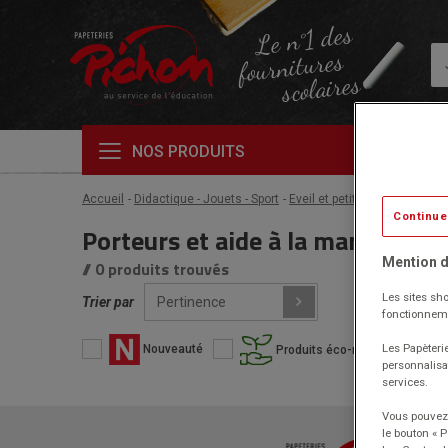
Le n°1 des
fournitures
scolaires
NOS PRODUITS
Accueil
Didactique - Jouets - Sport
Eveil et petite enfance
Port
Continue
Porteurs et aide à la marche
Mention d
// 0 produits trouvés
Les sites sho
Trier par
fonctionneme
Les Papèterie
Nouveauté
Produits éco-responsables
personnalisa
services.
Vous pouvez 
le bouton « 