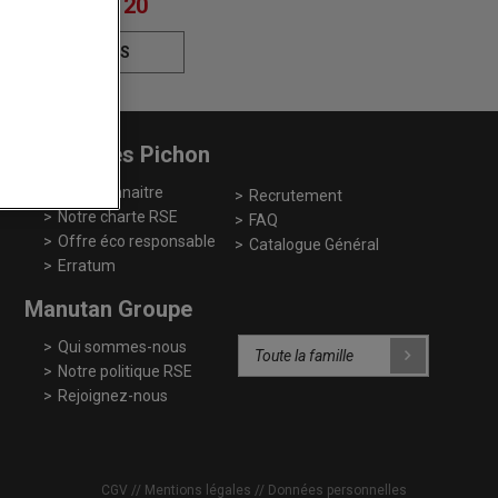
04 77 43 46 20
ONTACTEZ-NOUS
Papeteries Pichon
Nous connaitre
Recrutement
Notre charte RSE
FAQ
Offre éco responsable
Catalogue Général
Erratum
Manutan Groupe
Qui sommes-nous
Notre politique RSE
Rejoignez-nous
CGV
Mentions légales
Données personnelles