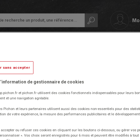
Mo
Me connecter
Guide
Mon suivi 
eurs et aide à la marche
papeterie
r sans accepter
Ardoises,
Colles
tableaux
et
Petit
et
adhésifs
’information de gestionnaire de cookies
équipement
rouleaux
de
Compas
p.pichon.fr et pichon.fr utilisent des cookies fonctionnels indispensables pour leurs bo
la
Audiovisuel,
et
nt et une navigation agréable.
classe
informatique
découpe
s Pichon et leurs partenaires utilisent aussi des cookies non-essentiels pour des statist
AGEC
Inclusif
Prix en baisse
et
Protection
tion de votre expérience, la mesure des performances publicitaires et le développeme
bureautique
Ecriture
des
documents
Cahiers
Ergonomie
accepter ou refuser ces cookies en cliquant sur les boutons ci-dessous, ou gérer vos p
-
Personnaliser ». Vos choix seront enregistrés pour 6 mois et peuvent être modifiés à to
Ramettes