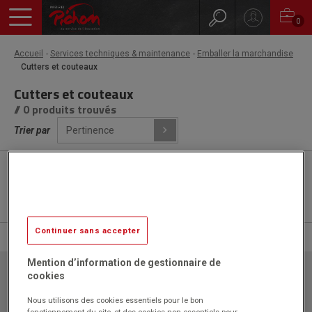
0
Accueil
Services techniques & maintenance
Emballer la marchandise
Cutters et couteaux
Cutters et couteaux
// 0 produits trouvés
Trier par
Nouveauté
Produits éco-responsables
AGEC
Inclusif
Prix en baisse
Continuer sans accepter
Mention d’information de gestionnaire de
cookies
Papeteries Pichon
ZAC l'Orme les Sources
Nous utilisons des cookies essentiels pour le bon
750 rue Colonel Louis Lemaire
42340 VEAUCHE
fonctionnement du site, et des cookies non essentiels pour