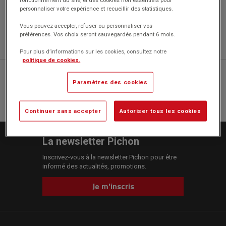
personnaliser votre expérience et recueillir des statistiques.
Vous pouvez accepter, refuser ou personnaliser vos
préférences. Vos choix seront sauvegardés pendant 6 mois.
Pour plus d’informations sur les cookies, consultez notre
politique de cookies.
04 77 43 46 20
Paramètres des cookies
CONTACTEZ-NOUS
Continuer sans accepter
Autoriser tous les cookies
La newsletter Pichon
Inscrivez-vous à la newsletter Pichon pour être
informé des actualités, promotions.
Je m'inscris