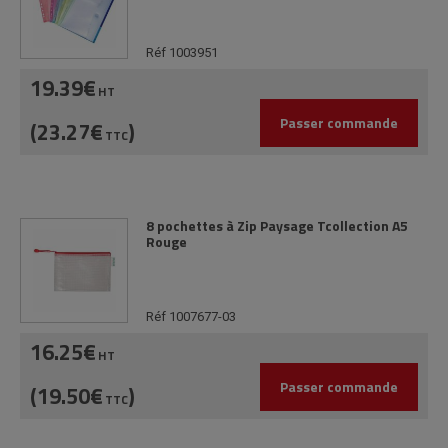
Réf 1003951
19.39€
HT
Passer commande
(23.27€
)
TTC
8 pochettes à Zip Paysage Tcollection A5
Rouge
Réf 1007677-03
16.25€
HT
Passer commande
(19.50€
)
TTC