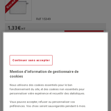
Nouveauté
Réf 15349
1.33€
HT
Passer commande
(1.60€
)
TTC
Continuer sans accepter
8 pochettes à Zip Paysage Tcollection A4
Jaune
Mention d’information de gestionnaire de
cookies
Réf 1003950-02
Nous utilisons des cookies essentiels pour le bon
fonctionnement du site, et des cookies non essentiels pour
22.25€
personnaliser votre expérience et recueillir des statistiques.
HT
Passer commande
(26.70€
)
Vous pouvez accepter, refuser ou personnaliser vos
TTC
préférences. Vos choix seront sauvegardés pendant 6 mois.