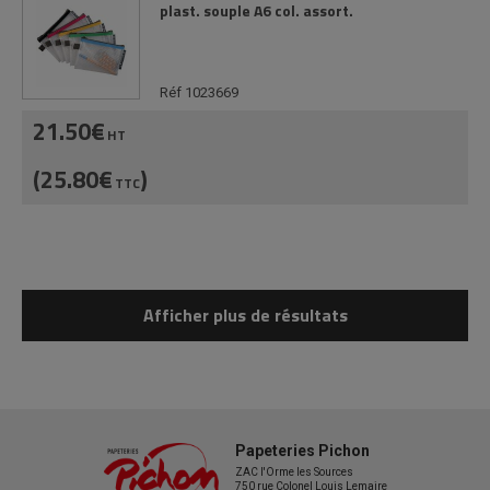
plast. souple A6 col. assort.
Réf 1023669
21.50€
HT
(25.80€
)
TTC
Afficher plus de résultats
Papeteries Pichon
ZAC l'Orme les Sources
750 rue Colonel Louis Lemaire