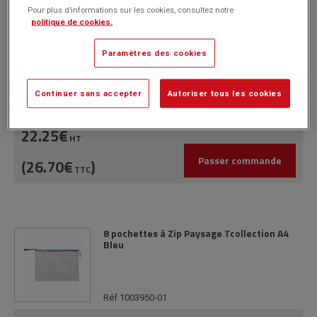
Pour plus d’informations sur les cookies, consultez notre
politique de cookies.
8 pochettes à Zip Paysage Tcollection A4
Paramètres des cookies
Rouge
Continuer sans accepter
Autoriser tous les cookies
Réf 1003950-03
22.25€
HT
Passer commande
(26.70€
)
TTC
8 pochettes à Zip Paysage Tcollection A4
Bleu
Réf 1003950-01