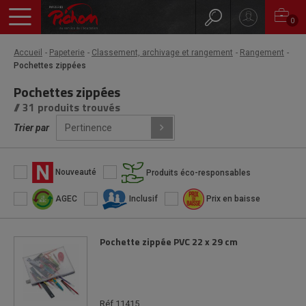
0
Accueil
Papeterie
Classement, archivage et rangement
Rangement
Pochettes zippées
Pochettes zippées
// 31 produits trouvés
Trier par
Nouveauté
Produits éco-responsables
AGEC
Inclusif
Prix en baisse
Pochette zippée PVC 22 x 29 cm
Réf 11415