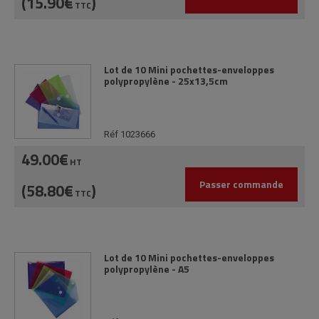
(15.90€
)
TTC
Lot de 10 Mini pochettes-enveloppes
polypropylène - 25x13,5cm
Réf 1023666
49.00€
HT
Passer commande
(58.80€
)
TTC
Lot de 10 Mini pochettes-enveloppes
polypropylène - A5