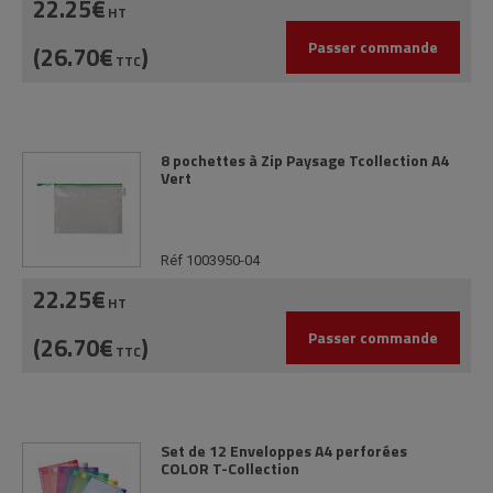
22.25€
HT
Passer commande
(26.70€
)
TTC
8 pochettes à Zip Paysage Tcollection A4
Vert
Réf 1003950-04
22.25€
HT
Passer commande
(26.70€
)
TTC
Set de 12 Enveloppes A4 perforées
COLOR T-Collection