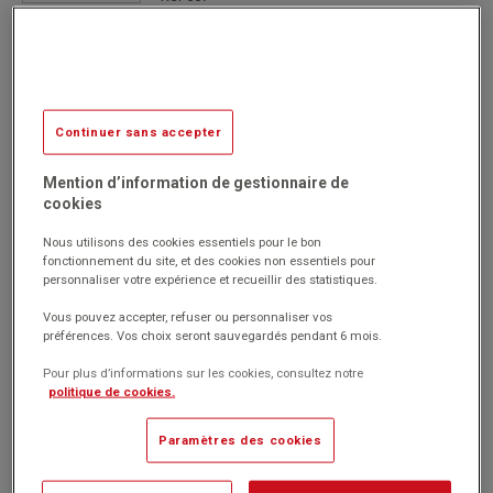
10.45€
HT
Passer commande
(12.54€
)
TTC
Continuer sans accepter
Mention d’information de gestionnaire de
Badge 54x90 mm (Boite de 50)
cookies
Nous utilisons des cookies essentiels pour le bon
fonctionnement du site, et des cookies non essentiels pour
personnaliser votre expérience et recueillir des statistiques.
Réf 568
13.17€
Vous pouvez accepter, refuser ou personnaliser vos
HT
préférences. Vos choix seront sauvegardés pendant 6 mois.
Passer commande
(15.80€
)
Pour plus d’informations sur les cookies, consultez notre
TTC
politique de cookies.
Paramètres des cookies
Badge textile