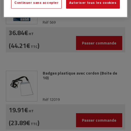
Continuer sans accepter
Autoriser tous les cookies
Réf 569
36.84€
HT
Passer commande
(44.21€
)
TTC
Badges plastique avec cordon (Boite de
10)
Réf 12019
19.91€
HT
Passer commande
(23.89€
)
TTC