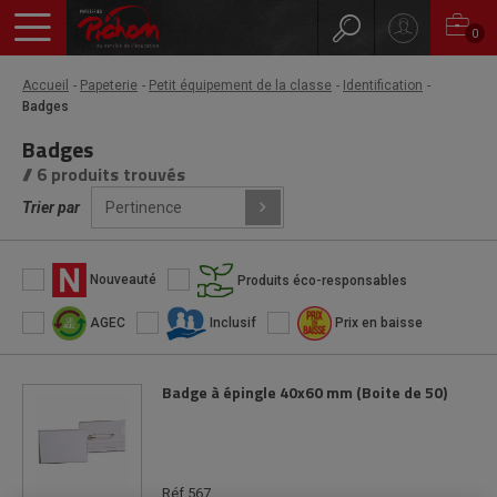
0
Accueil
Papeterie
Petit équipement de la classe
Identification
Badges
Badges
// 6 produits trouvés
Trier par
Nouveauté
Produits éco-responsables
AGEC
Inclusif
Prix en baisse
Badge à épingle 40x60 mm (Boite de 50)
Réf 567