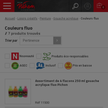
0
Accueil
Loisirs créatifs
Peinture
Gouache acrylique
Couleurs fluo
Couleurs fluo
// 7 produits trouvés
Trier par
Nouveauté
Produits éco-responsables
AGEC
Inclusif
Prix en baisse
Assortiment de 4 flacons 250 ml gouache
acrylique fluo Pichon
Réf 11500