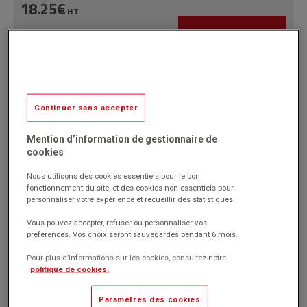
18.25€
HT
Passer commande
(21.90€
)
TTC
Gouache Néfertari fluo 250 ml orange
Nouveauté
Continuer sans accepter
Mention d’information de gestionnaire de
cookies
Réf 15334-04
Nous utilisons des cookies essentiels pour le bon
3.87€
fonctionnement du site, et des cookies non essentiels pour
HT
personnaliser votre expérience et recueillir des statistiques.
Passer commande
(4.64€
)
TTC
Vous pouvez accepter, refuser ou personnaliser vos
préférences. Vos choix seront sauvegardés pendant 6 mois.
Pour plus d’informations sur les cookies, consultez notre
politique de cookies.
Gouache Néfertari fluo 250 ml vert
Nouveauté
Paramètres des cookies