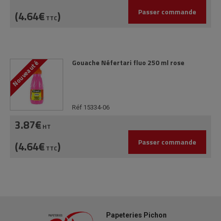
Passer commande
(4.64€
)
TTC
Gouache Néfertari fluo 250 ml rose
Nouveauté
Réf 15334-06
3.87€
HT
Passer commande
(4.64€
)
TTC
Papeteries Pichon