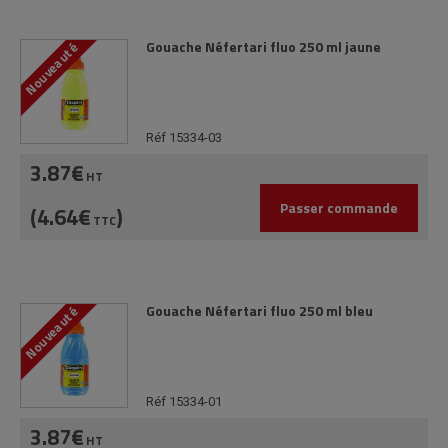
Gouache Néfertari fluo 250 ml jaune
Nouveauté
Réf 15334-03
3.87€
HT
Passer commande
(4.64€
)
TTC
Gouache Néfertari fluo 250 ml bleu
Nouveauté
Réf 15334-01
3.87€
HT