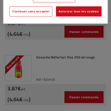
Continuer sans accepter
Autoriser tous les cookies
Réf 15334-02
3.87€
HT
Passer commande
(4.64€
)
TTC
Gouache Néfertari fluo 250 ml rouge
Nouveauté
Réf 15334-05
3.87€
HT
Passer commande
(4.64€
)
TTC