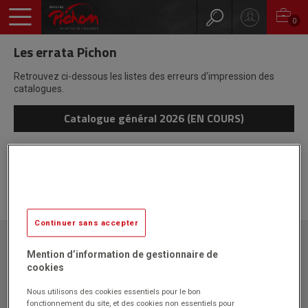
0
Les errata Pichon
Retrouvez ci-dessous les listes des erreurs d'impression des
catalogues.
Catalogue général 2026 (EN COURS)
Liste des erratums pour le Catalogue général
2026 (EN COURS)
Continuer sans accepter
Papeteries Pichon
Mention d’information de gestionnaire de
ZAC l'Orme les Sources
cookies
750 rue Colonel Louis Lemaire
42340 VEAUCHE
Nous utilisons des cookies essentiels pour le bon
fonctionnement du site, et des cookies non essentiels pour