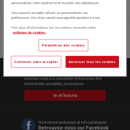
personnaliser votre expérience et recueillir des statistiques.
Vous pouvez accepter, refuser ou personnaliser vos
préférences. Vos choix seront sauvegardés pendant 6 mois.
Pour plus d’informations sur les cookies, consultez notre
04 77 43 46 20
politique de cookies.
CONTACTEZ-NOUS
Paramètres des cookies
Continuer sans accepter
Autoriser tous les cookies
La newsletter Pichon
Inscrivez-vous à la newsletter Pichon pour être
informé des actualités, promotions.
Je m'inscris
Promotions exclusives et infos pratiques
Retrouvez-nous sur Facebook