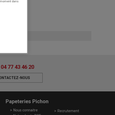
ut moment dans
ure suivante
.
04 77 43 46 20
ONTACTEZ-NOUS
Papeteries Pichon
Nous connaitre
Recrutement