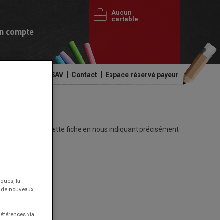
Aucun
cartable
n compte
de commandes
SAV
Contact
Espace réservé payeur
s de compléter cette fiche en nous indiquant précisément
n
iques, la
nt de nouveaux
références via