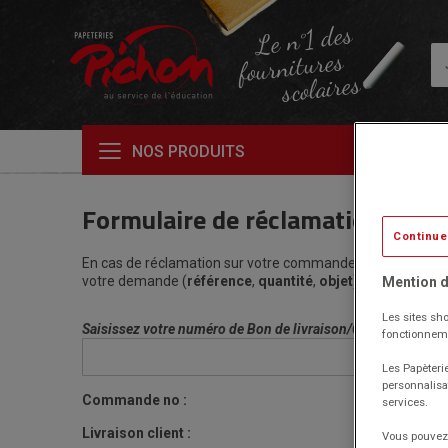
Le n°1 des
fournitures
scolaires
NOS PRODUITS
Formulaire de réclamation
Continue
En cas de réclamation sur votre commande (article manqu
votre demande (
référence
,
quantité
,
objet
).
Mention d
Les sites sho
Saisissez votre numéro de Bon de livraison/Commande :
fonctionneme
Les Papèterie
personnalisa
Commande no :
services.
Livraison client :
Vous pouvez 