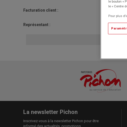
le bouton « 
le « Centre d
Facturation client :
Pour plus d’
Représentant :
Paramètr
Pour toute ré
La newsletter Pichon
Inscrivez-vous à la newsletter Pichon pour être
informé des actualités, promotions.