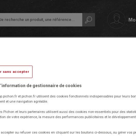
Mo
Me connecter
Guide
Mon suivi 
papeterie
Ardoises,
Colles
r sans accepter
tableaux
et
Petit
et
adhésifs
ant, article non commandé, défectueux ou autre), nous vous remercion
équipement
rouleaux
’information de gestionnaire de cookies
de
Compas
la
Audiovisuel,
et
p.pichon.fr et pichon.fr utilisent des cookies fonctionnels indispensables pour leurs bo
classe
informatique
découpe
nt et une navigation agréable.
et
Protection
bureautique
s Pichon et leurs partenaires utilisent aussi des cookies non-essentiels pour des statist
Ecriture
des
tion de votre expérience, la mesure des performances publicitaires et le développeme
documents
Cahiers
Ergonomie
-
accepter ou refuser ces cookies en cliquant sur les boutons ci-dessous, ou gérer vos p
Ramettes